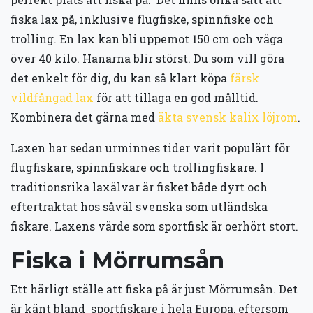
fiska lax på, inklusive flugfiske, spinnfiske och
trolling. En lax kan bli uppemot 150 cm och väga
över 40 kilo. Hanarna blir störst. Du som vill göra
det enkelt för dig, du kan så klart köpa
färsk
vildfångad lax
för att tillaga en god målltid.
Kombinera det gärna med
äkta svensk kalix löjrom
.
Laxen har sedan urminnes tider varit populärt för
flugfiskare, spinnfiskare och trollingfiskare. I
traditionsrika laxälvar är fisket både dyrt och
eftertraktat hos såväl svenska som utländska
fiskare. Laxens värde som sportfisk är oerhört stort.
Fiska i Mörrumsån
Ett härligt ställe att fiska på är just Mörrumsån. Det
är känt bland sportfiskare i hela Europa, eftersom