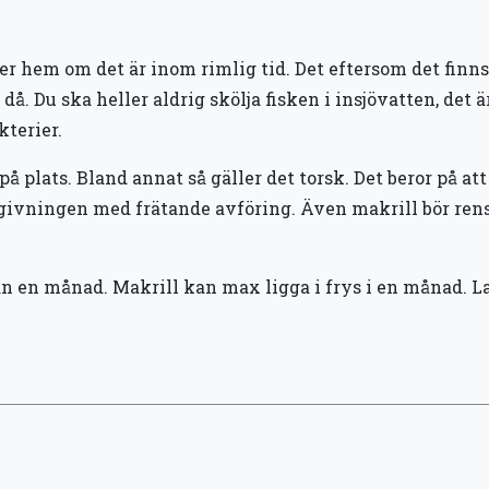
r hem om det är inom rimlig tid. Det eftersom det finns
då. Du ska heller aldrig skölja fisken i insjövatten, det
kterier.
 på plats. Bland annat så gäller det torsk. Det beror på at
givningen med frätande avföring. Även makrill bör rens
e än en månad. Makrill kan max ligga i frys i en månad. L