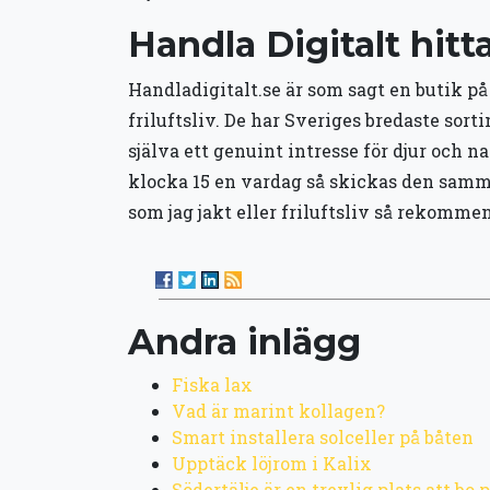
Handla Digitalt hitt
Handladigitalt.se är som sagt en butik på 
friluftsliv. De har Sveriges bredaste sor
själva ett genuint intresse för djur och 
klocka 15 en vardag så skickas den samma 
som jag jakt eller friluftsliv så rekommen
Andra inlägg
Fiska lax
Vad är marint kollagen?
Smart installera solceller på båten
Upptäck löjrom i Kalix
Södertälje är en trevlig plats att bo 